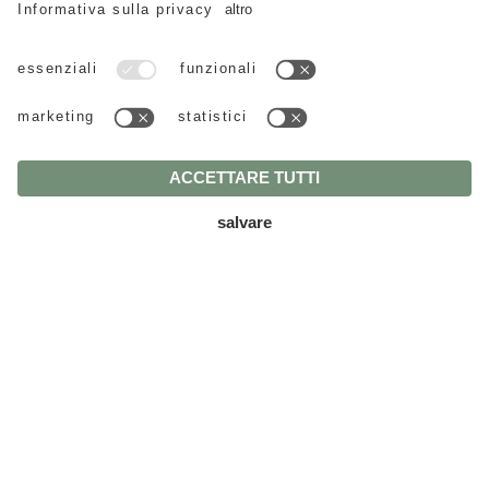
di piccoli attrezzi
Ampia terrazza di 9 e 11 m² con
dondolo e sedie
2 Smart TV, cassaforte e Wi-Fi ad
alta velocità regolabile
Sistema audio bluetooth
Cosmetici naturali certificati della
linea Vitalis Dr. Joseph
A richiesta, anche senza barriere
RICHIESTA
PRENOTAZIONE