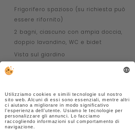
Frigorifero spazioso (su richiesta può
essere rifornito)
2 bagni, ciascuno con ampia doccia,
doppio lavandino, WC e bidet
Vista sul giardino
2 camere da letto, ciascuna con letto
king size
Separable studio with ergonomic
work chair and good reading light or
separable studio with wall bed
(0,90×1,95 mt) for 1 child
Area riservata per lo yoga e l’utilizzo